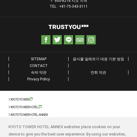
〒 600-8216 시모 지역
TEL : +81-75-343-3111
SITEMAP
음식물 알레르기 대응 기본 방침
CONTACT
숙박 약관
연회 약관
Privacy Policy
KYOTO TOWER
KYOTO TOWER HOTEL
KYOTO TOWER HOTEL ANNEX
KYOTO TOWER HOTEL ANNEX websites place cookies on your
device to give you the best user experience. By using our websites,