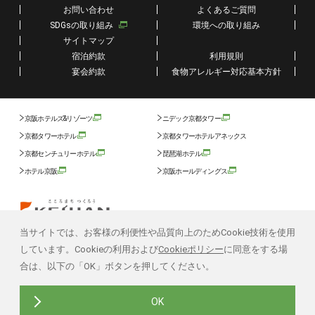
お問い合わせ
よくあるご質問
SDGsの取り組み
環境への取り組み
サイトマップ
宿泊約款
利用規則
宴会約款
食物アレルギー対応基本方針
京阪ホテルズ&リゾーツ
ニデック京都タワー
京都タワーホテル
京都タワーホテルアネックス
京都センチュリーホテル
琵琶湖ホテル
ホテル京阪
京阪ホールディングス
当サイトでは、お客様の利便性や品質向上のためCookie技術を使用
しています。Cookieの利用および
Cookieポリシー
に同意をする場
合は、以下の「OK」ボタンを押してください。
TOP
OK
Copyright © KYOTO TOWER HOTEL ANNEX All Rights Reserved.